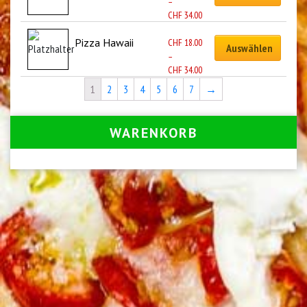
–
CHF
34.00
Pizza Hawaii
CHF
18.00
Auswählen
–
CHF
34.00
1
2
3
4
5
6
7
→
WARENKORB