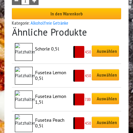
In den Warenkorb
Kategorie:
Alkoholfreie Getränke
Ähnliche Produkte
Schorle 0,5l
Auswählen
CHF
4.50
Fusetea Lemon 
Auswählen
CHF
4.50
0,5l
Fusetea Lemon 
Auswählen
CHF
7.00
1,5l
Fusetea Peach 
Auswählen
CHF
4.50
0,5l