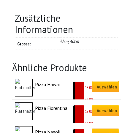
Zusätzliche
Informationen
32cm, 40cm
Grosse:
Ähnliche Produkte
Pizza Hawaii
Auswählen
CHF
18.00
–
CHF
34.00
Pizza Fiorentina
Auswählen
CHF
18.00
–
CHF
34.00
Pizza Napoli