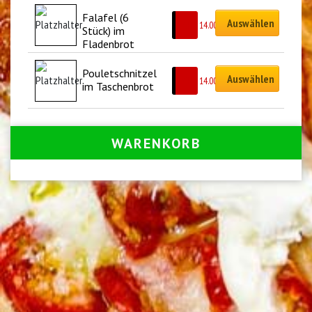
Falafel (6 
Auswählen
CHF
14.00
Stück) im 
Fladenbrot
Pouletschnitzel 
Auswählen
CHF
14.00
im Taschenbrot
WARENKORB