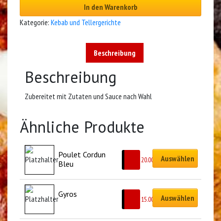
In den Warenkorb
Kategorie:
Kebab und Tellergerichte
Beschreibung
Beschreibung
Zubereitet mit Zutaten und Sauce nach Wahl
Ähnliche Produkte
Poulet Cordun 
Auswählen
CHF
20.00
Bleu
Gyros
Auswählen
CHF
15.00