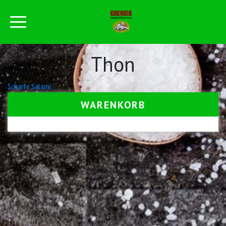
Thon
Beitrags-
Scharfe Salami
Navigation
WARENKORB