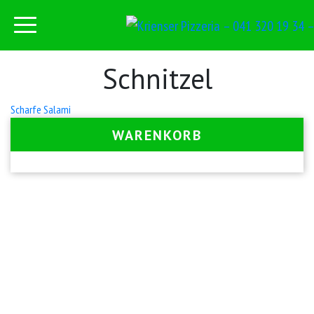
Schnitzel
Beitrags-
Scharfe Salami
Navigation
WARENKORB