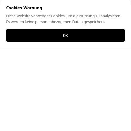
Cookies Warnung
Diese Website verwendet Cookies, um die Nutzung zu analysieren.
Es werden keine personenbezogenen Daten gespeichert.
OK
0 items in cart
0
Krienser Pizzeria
Fenkernstrasse 2
6010 Kriens
041 320 19 34
Fleischherkunft