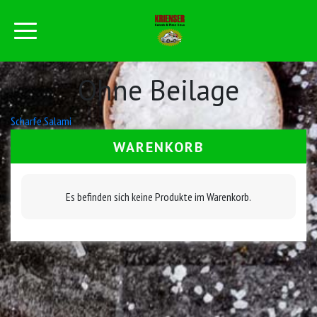
Ohne Beilage
Beitrags-
Scharfe Salami
Navigation
WARENKORB
Es befinden sich keine Produkte im Warenkorb.