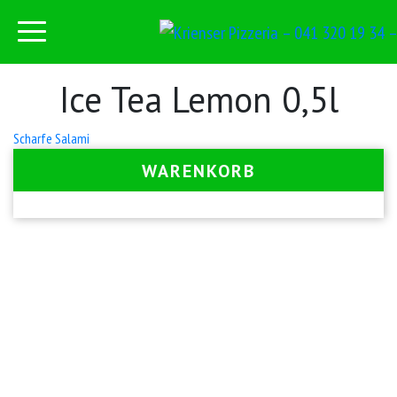
Ice Tea Lemon 0,5l
Beitrags-
Scharfe Salami
Navigation
WARENKORB