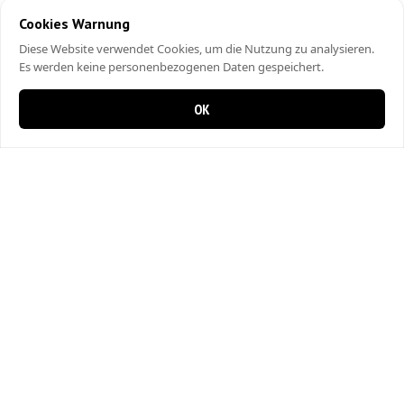
Cookies Warnung
Diese Website verwendet Cookies, um die Nutzung zu analysieren.
Es werden keine personenbezogenen Daten gespeichert.
OK
0 items in cart
0
Krienser Pizzeria
Fenkernstrasse 2
6010 Kriens
041 320 19 34
Fleischherkunft