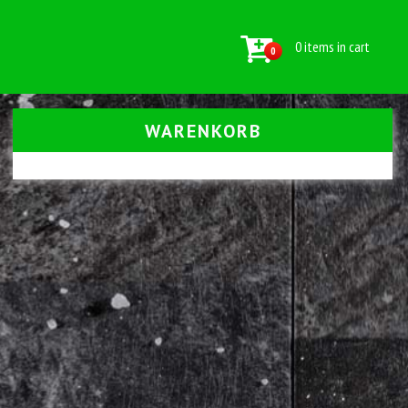
0 items in cart
0
WARENKORB