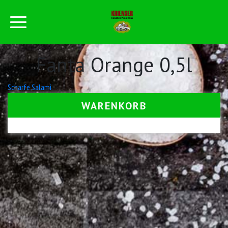
Fanta Orange 0,5l
Beitrags-
Scharfe Salami
Navigation
WARENKORB