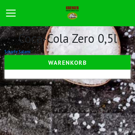
Coca-Cola Zero 0,5l
Beitrags-
Scharfe Salami
Navigation
WARENKORB