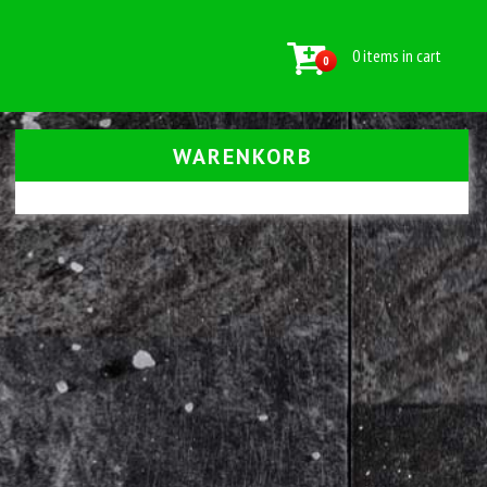
0 items in cart
0
WARENKORB